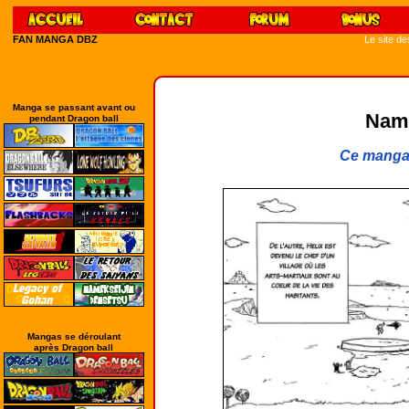
FAN MANGA DBZ
Le site d
Manga se passant avant ou
Name
pendant Dragon ball
Ce manga 
Mangas se déroulant
après Dragon ball