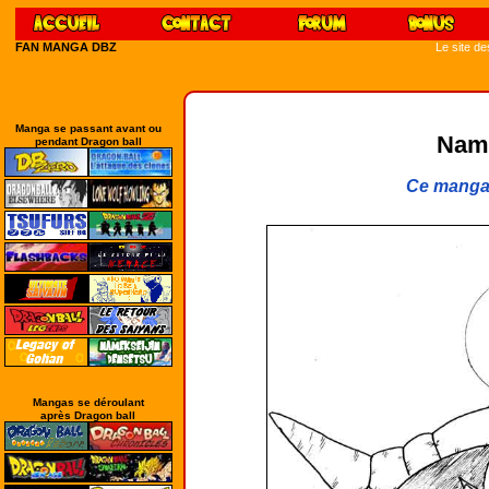
FAN MANGA DBZ
Le site d
Manga se passant avant ou
Name
pendant Dragon ball
Ce manga 
Mangas se déroulant
après Dragon ball