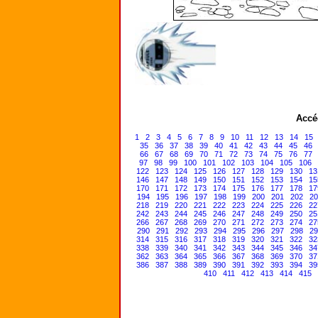
Accé
1
2
3
4
5
6
7
8
9
10
11
12
13
14
15
35
36
37
38
39
40
41
42
43
44
45
46
66
67
68
69
70
71
72
73
74
75
76
77
97
98
99
100
101
102
103
104
105
106
122
123
124
125
126
127
128
129
130
13
146
147
148
149
150
151
152
153
154
15
170
171
172
173
174
175
176
177
178
17
194
195
196
197
198
199
200
201
202
20
218
219
220
221
222
223
224
225
226
22
242
243
244
245
246
247
248
249
250
25
266
267
268
269
270
271
272
273
274
27
290
291
292
293
294
295
296
297
298
29
314
315
316
317
318
319
320
321
322
32
338
339
340
341
342
343
344
345
346
34
362
363
364
365
366
367
368
369
370
37
386
387
388
389
390
391
392
393
394
39
410
411
412
413
414
415