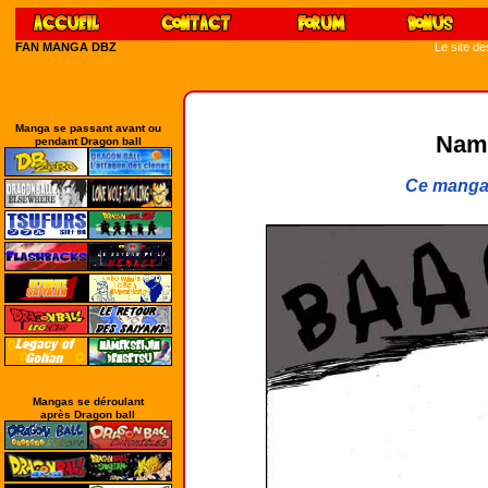
FAN MANGA DBZ
Le site d
Manga se passant avant ou
Name
pendant Dragon ball
Ce manga 
Mangas se déroulant
après Dragon ball