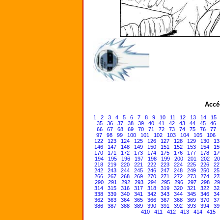
Accé
1
2
3
4
5
6
7
8
9
10
11
12
13
14
15
35
36
37
38
39
40
41
42
43
44
45
46
66
67
68
69
70
71
72
73
74
75
76
77
97
98
99
100
101
102
103
104
105
106
122
123
124
125
126
127
128
129
130
13
146
147
148
149
150
151
152
153
154
15
170
171
172
173
174
175
176
177
178
17
194
195
196
197
198
199
200
201
202
20
218
219
220
221
222
223
224
225
226
22
242
243
244
245
246
247
248
249
250
25
266
267
268
269
270
271
272
273
274
27
290
291
292
293
294
295
296
297
298
29
314
315
316
317
318
319
320
321
322
32
338
339
340
341
342
343
344
345
346
34
362
363
364
365
366
367
368
369
370
37
386
387
388
389
390
391
392
393
394
39
410
411
412
413
414
415