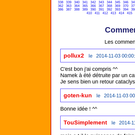
338
339
340
341
342
343
344
345
346
34
362
363
364
365
366
367
368
369
370
37
386
387
388
389
390
391
392
393
394
39
410
411
412
413
414
415
Comment
Les comment
pollux2
le 2014-11-03 00:00
C'est bon j'ai compris ^^

Namek à été détruite par un cat
Je sens bien un retour catacly
goten-kun
le 2014-11-03 00
Bonne idée ! ^^
TouSimplement
le 2014-1