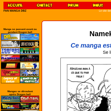
FAN MANGA DBZ
Le site d
Manga se passant avant ou
Namek
pendant Dragon ball
Ce manga est
Se l
Mangas se déroulant
après Dragon ball