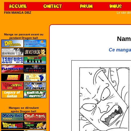
FAN MANGA DBZ
Le site d
Manga se passant avant ou
Name
pendant Dragon ball
Ce manga 
Mangas se déroulant
après Dragon ball