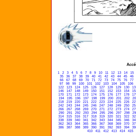
Accé
1
2
3
4
5
6
7
8
9
10
11
12
13
14
15
35
36
37
38
39
40
41
42
43
44
45
46
66
67
68
69
70
71
72
73
74
75
76
77
97
98
99
100
101
102
103
104
105
106
122
123
124
125
126
127
128
129
130
13
146
147
148
149
150
151
152
153
154
15
170
171
172
173
174
175
176
177
178
17
194
195
196
197
198
199
200
201
202
20
218
219
220
221
222
223
224
225
226
22
242
243
244
245
246
247
248
249
250
25
266
267
268
269
270
271
272
273
274
27
290
291
292
293
294
295
296
297
298
29
314
315
316
317
318
319
320
321
322
32
338
339
340
341
342
343
344
345
346
34
362
363
364
365
366
367
368
369
370
37
386
387
388
389
390
391
392
393
394
39
410
411
412
413
414
415