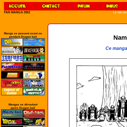
FAN MANGA DBZ
Le site d
Manga se passant avant ou
Name
pendant Dragon ball
Ce manga 
Mangas se déroulant
après Dragon ball