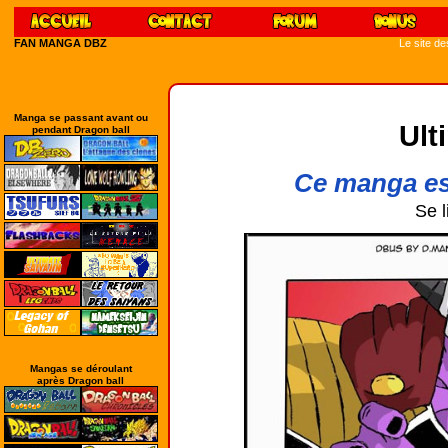
FAN MANGA DBZ
Le site d
Manga se passant avant ou
Ult
pendant Dragon ball
Ce manga es
Se l
Mangas se déroulant
après Dragon ball