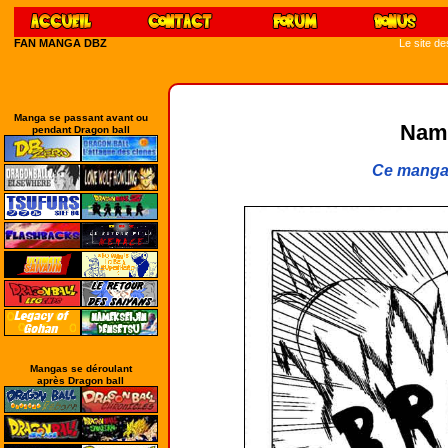
FAN MANGA DBZ
Le site d
Manga se passant avant ou
Name
pendant Dragon ball
Ce manga 
Mangas se déroulant
après Dragon ball