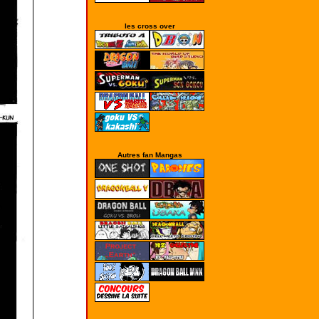
les cross over
Autres fan Mangas