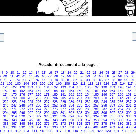
Accéder directement à la page :
8
9
10
11
12
13
14
15
16
17
18
19
20
21
22
23
24
25
26
27
28
29
9
40
41
42
43
44
45
46
47
48
49
50
51
52
53
54
55
56
57
58
59
60
0
71
72
73
74
75
76
77
78
79
80
81
82
83
84
85
86
87
88
89
90
91
101
102
103
104
105
106
107
108
109
110
111
112
113
114
115
116
117
5
126
127
128
129
130
131
132
133
134
135
136
137
138
139
140
141
1
9
150
151
152
153
154
155
156
157
158
159
160
161
162
163
164
165
1
3
174
175
176
177
178
179
180
181
182
183
184
185
186
187
188
189
1
7
198
199
200
201
202
203
204
205
206
207
208
209
210
211
212
213
2
1
222
223
224
225
226
227
228
229
230
231
232
233
234
235
236
237
2
5
246
247
248
249
250
251
252
253
254
255
256
257
258
259
260
261
2
9
270
271
272
273
274
275
276
277
278
279
280
281
282
283
284
285
2
3
294
295
296
297
298
299
300
301
302
303
304
305
306
307
308
309
3
7
318
319
320
321
322
323
324
325
326
327
328
329
330
331
332
333
3
1
342
343
344
345
346
347
348
349
350
351
352
353
354
355
356
357
3
5
366
367
368
369
370
371
372
373
374
375
376
377
378
379
380
381
3
9
390
391
392
393
394
395
396
397
398
399
400
401
402
403
404
405
4
410
411
412
413
414
415
416
417
418
419
420
421
422
423
424
425
426