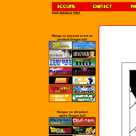
FAN MANGA DBZ
Manga se passant avant ou
pendant Dragon ball
Mangas se déroulant
après Dragon ball