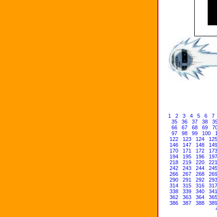
1
2
3
4
5
6
7
35
36
37
38
3
66
67
68
69
7
97
98
99
100
122
123
124
12
146
147
148
14
170
171
172
17
194
195
196
19
218
219
220
22
242
243
244
24
266
267
268
26
290
291
292
29
314
315
316
31
338
339
340
34
362
363
364
36
386
387
388
38