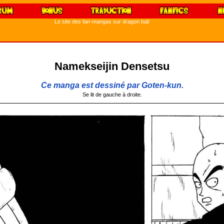
Le site des fan-mangas sur dragon ball
Namekseijin Densetsu
Ce manga est dessiné par Goten-kun.
Se lit de gauche à droite.