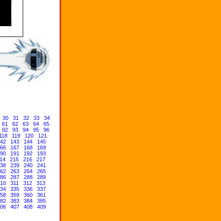
30
31
32
33
34
61
62
63
64
65
92
93
94
95
96
118
119
120
121
42
143
144
145
66
167
168
169
90
191
192
193
14
215
216
217
38
239
240
241
62
263
264
265
86
287
288
289
10
311
312
313
34
335
336
337
58
359
360
361
82
383
384
385
06
407
408
409