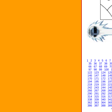
1
2
3
4
5
6
7
35
36
37
38
3
66
67
68
69
7
97
98
99
100
122
123
124
12
146
147
148
14
170
171
172
17
194
195
196
19
218
219
220
22
242
243
244
24
266
267
268
26
290
291
292
29
314
315
316
31
338
339
340
34
362
363
364
36
386
387
388
38