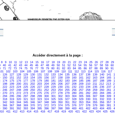
Accéder directement à la page :
8
9
10
11
12
13
14
15
16
17
18
19
20
21
22
23
24
25
26
27
28
29
9
40
41
42
43
44
45
46
47
48
49
50
51
52
53
54
55
56
57
58
59
60
0
71
72
73
74
75
76
77
78
79
80
81
82
83
84
85
86
87
88
89
90
91
101
102
103
104
105
106
107
108
109
110
111
112
113
114
115
116
117
5
126
127
128
129
130
131
132
133
134
135
136
137
138
139
140
141
1
9
150
151
152
153
154
155
156
157
158
159
160
161
162
163
164
165
1
3
174
175
176
177
178
179
180
181
182
183
184
185
186
187
188
189
1
7
198
199
200
201
202
203
204
205
206
207
208
209
210
211
212
213
2
1
222
223
224
225
226
227
228
229
230
231
232
233
234
235
236
237
2
5
246
247
248
249
250
251
252
253
254
255
256
257
258
259
260
261
2
9
270
271
272
273
274
275
276
277
278
279
280
281
282
283
284
285
2
3
294
295
296
297
298
299
300
301
302
303
304
305
306
307
308
309
3
7
318
319
320
321
322
323
324
325
326
327
328
329
330
331
332
333
3
1
342
343
344
345
346
347
348
349
350
351
352
353
354
355
356
357
3
5
366
367
368
369
370
371
372
373
374
375
376
377
378
379
380
381
3
9
390
391
392
393
394
395
396
397
398
399
400
401
402
403
404
405
4
410
411
412
413
414
415
416
417
418
419
420
421
422
423
424
425
426