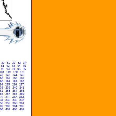
30
31
32
33
34
61
62
63
64
65
92
93
94
95
96
118
119
120
121
42
143
144
145
66
167
168
169
90
191
192
193
14
215
216
217
38
239
240
241
62
263
264
265
86
287
288
289
10
311
312
313
34
335
336
337
58
359
360
361
82
383
384
385
06
407
408
409