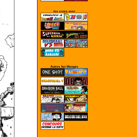
les cross over
Autres fan Mangas