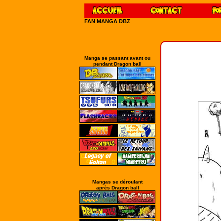
FAN MANGA DBZ
Manga se passant avant ou
pendant Dragon ball
Mangas se déroulant
après Dragon ball