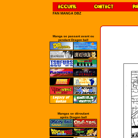
FAN MANGA DBZ
Manga se passant avant ou
pendant Dragon ball
Mangas se déroulant
après Dragon ball