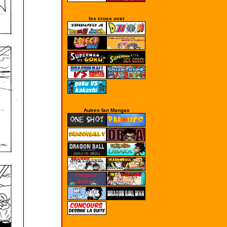
les cross over
Autres fan Mangas