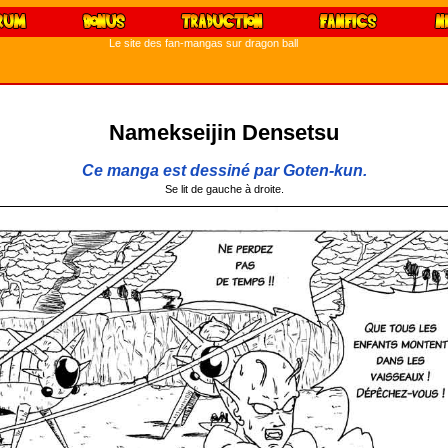
Le site des fan-mangas sur dragon ball
Namekseijin Densetsu
Ce manga est dessiné par Goten-kun.
Se lit de gauche à droite.