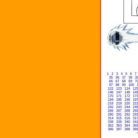
1
2
3
4
5
6
7
35
36
37
38
3
66
67
68
69
7
97
98
99
100
122
123
124
12
146
147
148
14
170
171
172
17
194
195
196
19
218
219
220
22
242
243
244
24
266
267
268
26
290
291
292
29
314
315
316
31
338
339
340
34
362
363
364
36
386
387
388
38