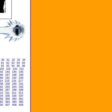
30
31
32
33
34
61
62
63
64
65
92
93
94
95
96
118
119
120
121
42
143
144
145
66
167
168
169
90
191
192
193
14
215
216
217
38
239
240
241
62
263
264
265
86
287
288
289
10
311
312
313
34
335
336
337
58
359
360
361
82
383
384
385
06
407
408
409