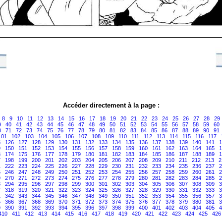
Accéder directement à la page :
8
9
10
11
12
13
14
15
16
17
18
19
20
21
22
23
24
25
26
27
28
29
9
40
41
42
43
44
45
46
47
48
49
50
51
52
53
54
55
56
57
58
59
60
0
71
72
73
74
75
76
77
78
79
80
81
82
83
84
85
86
87
88
89
90
91
101
102
103
104
105
106
107
108
109
110
111
112
113
114
115
116
117
5
126
127
128
129
130
131
132
133
134
135
136
137
138
139
140
141
1
9
150
151
152
153
154
155
156
157
158
159
160
161
162
163
164
165
1
3
174
175
176
177
178
179
180
181
182
183
184
185
186
187
188
189
1
7
198
199
200
201
202
203
204
205
206
207
208
209
210
211
212
213
2
1
222
223
224
225
226
227
228
229
230
231
232
233
234
235
236
237
2
5
246
247
248
249
250
251
252
253
254
255
256
257
258
259
260
261
2
9
270
271
272
273
274
275
276
277
278
279
280
281
282
283
284
285
2
3
294
295
296
297
298
299
300
301
302
303
304
305
306
307
308
309
3
7
318
319
320
321
322
323
324
325
326
327
328
329
330
331
332
333
3
1
342
343
344
345
346
347
348
349
350
351
352
353
354
355
356
357
3
5
366
367
368
369
370
371
372
373
374
375
376
377
378
379
380
381
3
9
390
391
392
393
394
395
396
397
398
399
400
401
402
403
404
405
4
410
411
412
413
414
415
416
417
418
419
420
421
422
423
424
425
426