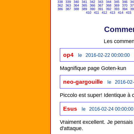
338
339
340
341
342
343
344
345
346
34
362
363
364
365
366
367
368
369
370
37
386
387
388
389
390
391
392
393
394
39
410
411
412
413
414
415
Comment
Les comment
op4
le 2016-02-22 00:00:00
Magnifique page Goten-kun
neo-gargouille
le 2016-02-
Piccolo est super! Identique à 
Esus
le 2016-02-24 00:00:00
Vraiment excellent. Je pensais q
d'attaque. 