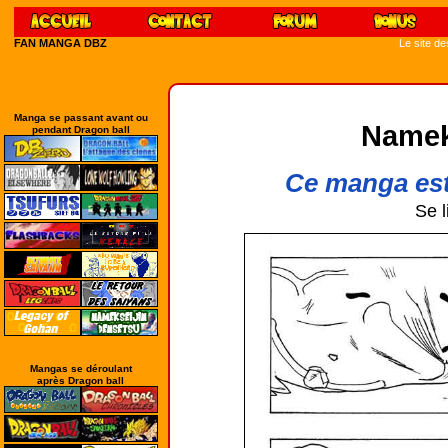
FAN MANGA DBZ
Le site d
Manga se passant avant ou
Namek
pendant Dragon ball
Ce manga est
Se l
Mangas se déroulant
après Dragon ball