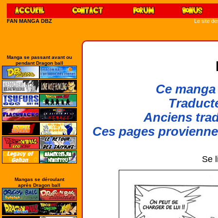
FAN MANGA DBZ
Le site d
Manga se passant avant ou
pendant Dragon ball
Ce manga 
Traducte
Anciens trad
Ces pages provienn
Se l
Mangas se déroulant
après Dragon ball