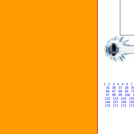
1
2
3
4
5
6
7
35
36
37
38
3
66
67
68
69
7
97
98
99
100
122
123
124
12
146
147
148
14
170
171
172
17