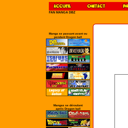
FAN MANGA DBZ
Manga se passant avant ou
pendant Dragon ball
Mangas se déroulant
après Dragon ball