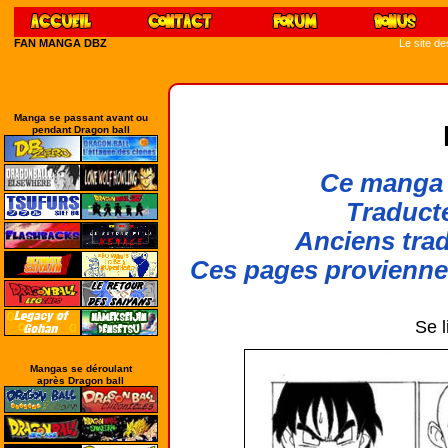
FAN MANGA DBZ
Le site d
Manga se passant avant ou
pendant Dragon ball
Ce manga 
Traducte
Anciens trad
Ces pages provienn
Se l
Mangas se déroulant
après Dragon ball