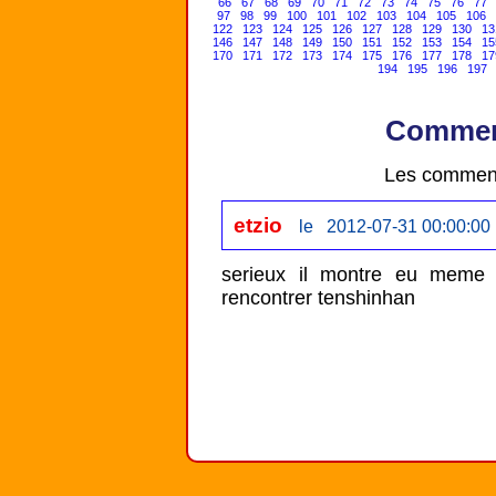
66
67
68
69
70
71
72
73
74
75
76
77
97
98
99
100
101
102
103
104
105
106
122
123
124
125
126
127
128
129
130
13
146
147
148
149
150
151
152
153
154
15
170
171
172
173
174
175
176
177
178
17
194
195
196
197
Comment
Les comment
etzio
le 2012-07-31 00:00:00
serieux il montre eu meme 
rencontrer tenshinhan