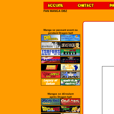
FAN MANGA DBZ
Manga se passant avant ou
pendant Dragon ball
Mangas se déroulant
après Dragon ball