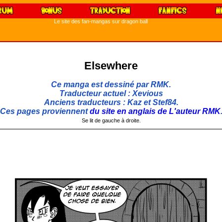
Le site des fan-mangas sur dragon ball
Elsewhere
Ce manga est dessiné par RMK.
Traducteur actuel : Xevious
Anciens traducteurs : Kaz et Stef84.
Ces pages proviennent
du site en anglais de L'auteur RMK
Se lit de gauche à droite.