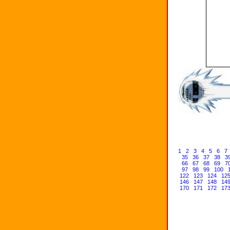
1
2
3
4
5
6
7
35
36
37
38
3
66
67
68
69
7
97
98
99
100
122
123
124
12
146
147
148
14
170
171
172
17