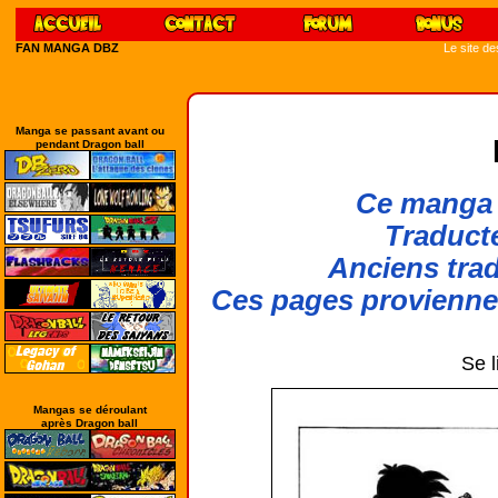
FAN MANGA DBZ
Le site d
Manga se passant avant ou
pendant Dragon ball
Ce manga 
Traducte
Anciens trad
Ces pages provienn
Se l
Mangas se déroulant
après Dragon ball