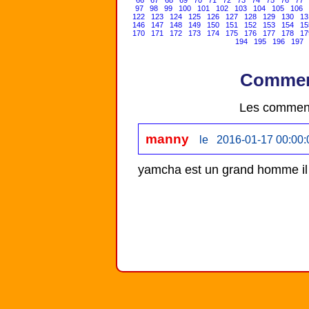
66
67
68
69
70
71
72
73
74
75
76
77
97
98
99
100
101
102
103
104
105
106
122
123
124
125
126
127
128
129
130
13
146
147
148
149
150
151
152
153
154
15
170
171
172
173
174
175
176
177
178
17
194
195
196
197
Comment
Les comment
manny
le 2016-01-17 00:00:
yamcha est un grand homme il mér