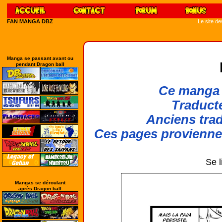
FAN MANGA DBZ
Le site d
Manga se passant avant ou
pendant Dragon ball
Ce manga 
Traducte
Anciens trad
Ces pages provienn
Se l
Mangas se déroulant
après Dragon ball