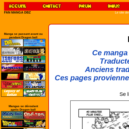
FAN MANGA DBZ
Le site d
Manga se passant avant ou
pendant Dragon ball
Ce manga 
Traducte
Anciens trad
Ces pages provienn
Se l
Mangas se déroulant
après Dragon ball