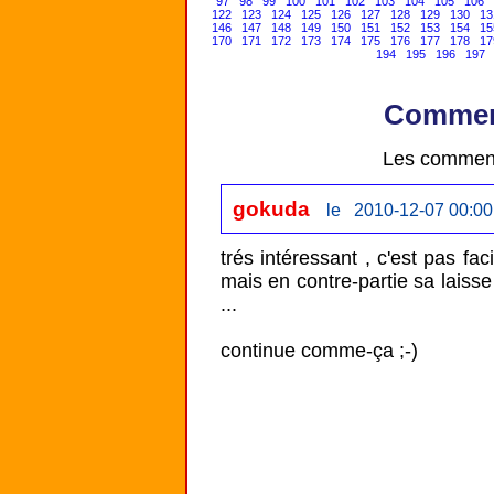
97
98
99
100
101
102
103
104
105
106
122
123
124
125
126
127
128
129
130
13
146
147
148
149
150
151
152
153
154
15
170
171
172
173
174
175
176
177
178
17
194
195
196
197
Comment
Les comment
gokuda
le 2010-12-07 00:00
trés intéressant , c'est pas fa
mais en contre-partie sa laisse
...

continue comme-ça ;-)