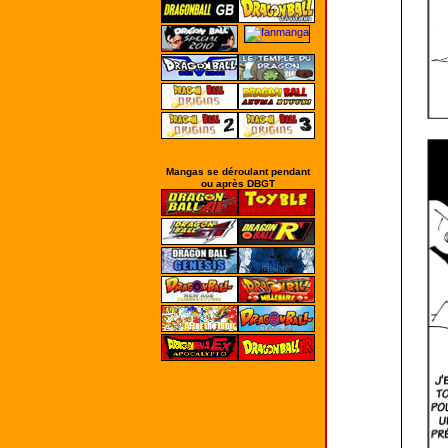
Mangas se déroulant pendant
ou après DBGT