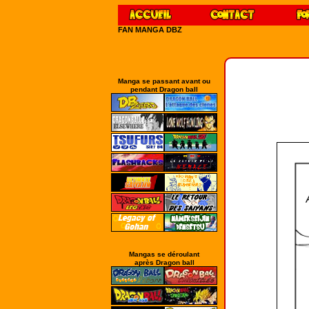
FAN MANGA DBZ
Manga se passant avant ou
pendant Dragon ball
Mangas se déroulant
après Dragon ball