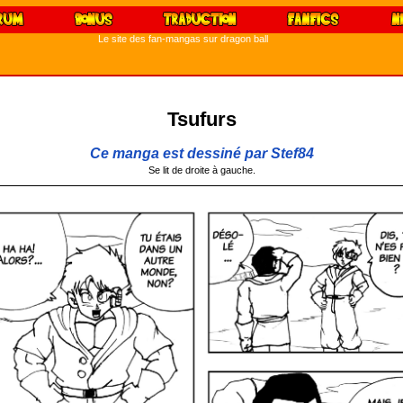
Le site des fan-mangas sur dragon ball
Tsufurs
Ce manga est dessiné par Stef84
Se lit de droite à gauche.