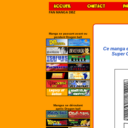
FAN MANGA DBZ
Manga se passant avant ou
pendant Dragon ball
Ce manga es
Super G
Mangas se déroulant
après Dragon ball