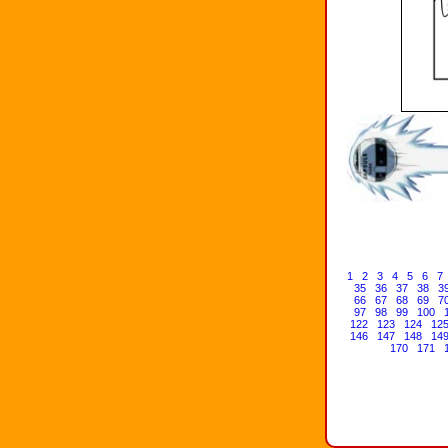
1
2
3
4
5
6
7
35
36
37
38
3
66
67
68
69
7
97
98
99
100
122
123
124
12
146
147
148
14
170
171