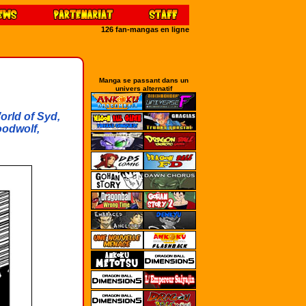
126 fan-mangas en ligne
Manga se passant dans un
univers alternatif
orld of Syd,
oodwolf,