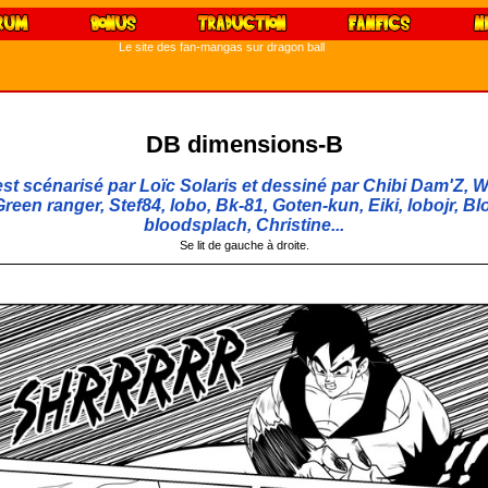
Le site des fan-mangas sur dragon ball
DB dimensions-B
t scénarisé par Loïc Solaris et dessiné par Chibi Dam'Z, W
reen ranger, Stef84, lobo, Bk-81, Goten-kun, Eiki, lobojr, Bl
bloodsplach, Christine...
Se lit de gauche à droite.