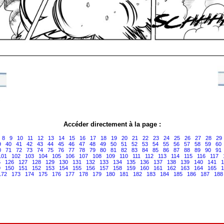
Accéder directement à la page :
8
9
10
11
12
13
14
15
16
17
18
19
20
21
22
23
24
25
26
27
28
29
9
40
41
42
43
44
45
46
47
48
49
50
51
52
53
54
55
56
57
58
59
60
0
71
72
73
74
75
76
77
78
79
80
81
82
83
84
85
86
87
88
89
90
91
101
102
103
104
105
106
107
108
109
110
111
112
113
114
115
116
117
5
126
127
128
129
130
131
132
133
134
135
136
137
138
139
140
141
1
9
150
151
152
153
154
155
156
157
158
159
160
161
162
163
164
165
1
172
173
174
175
176
177
178
179
180
181
182
183
184
185
186
187
188