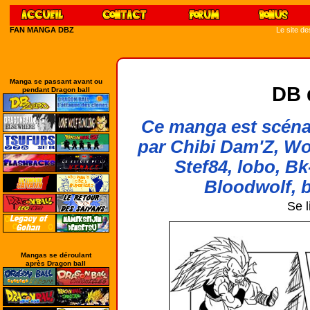
FAN MANGA DBZ
Le site d
Manga se passant avant ou
DB 
pendant Dragon ball
Ce manga est scénar
par Chibi Dam'Z, Wo
Stef84, lobo, Bk
Bloodwolf, b
Se l
Mangas se déroulant
après Dragon ball