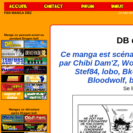
FAN MANGA DBZ
Le site d
Manga se passant avant ou
DB 
pendant Dragon ball
Ce manga est scénar
par Chibi Dam'Z, Wo
Stef84, lobo, Bk
Bloodwolf, b
Se l
Mangas se déroulant
après Dragon ball