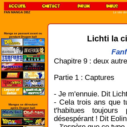
FAN MANGA DBZ
Le site d
Manga se passant avant ou
Lichti la 
pendant Dragon ball
Fanf
Chapitre 9 : deux autr
Partie 1 : Captures
- Je m'ennuie. Dit Licht
- Cela trois ans que t
Mangas se déroulant
après Dragon ball
t'habitues toujou
désespérant ! Dit Eolin
- J'espère que ce type,