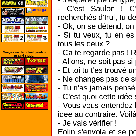
- C'est Saulon ! C'
recherchés d'Irul, tu d
- Ok, on se détend, on
- Si tu veux, tu en es
tous les deux ?
- Ca te regarde pas ! R
Mangas se déroulant pendant
ou après DBGT
- Allons, ne soit pas si
- Et toi tu t'es trouvé u
- Ne changes pas de su
- Tu n'as jamais pensé 
- C'est quoi cette idée
- Vous vous entendez 
idée au contraire. Voil
- Je vais vérifier !
Eolin s'envola et se p