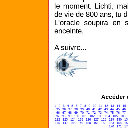
le moment. Lichti, ma
de vie de 800 ans, tu 
L'oracle soupira en 
enceinte.
Accéder d
1
2
3
4
5
6
7
8
9
10
11
12
13
14
15
35
36
37
38
39
40
41
42
43
44
45
46
66
67
68
69
70
71
72
73
74
75
76
77
97
98
99
100
101
102
103
104
105
106
122
123
124
125
126
127
128
129
130
13
146
147
148
149
150
151
152
153
154
15
170
171
17