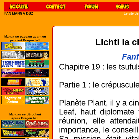
FAN MANGA DBZ
Le site d
Manga se passant avant ou
Lichti la 
pendant Dragon ball
Fanf
Chapitre 19 : les tsuful
Partie 1 : le crépuscul
Planète Plant, il y a ci
Leaf, haut diplomate t
Mangas se déroulant
après Dragon ball
réunion, elle attenda
importance, le conseill
Sa mission était vita