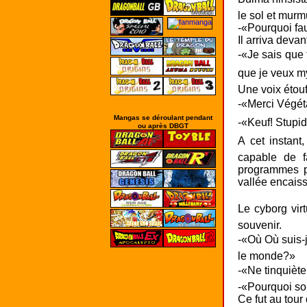
Mangas se déroulant pendant
ou après DBGT