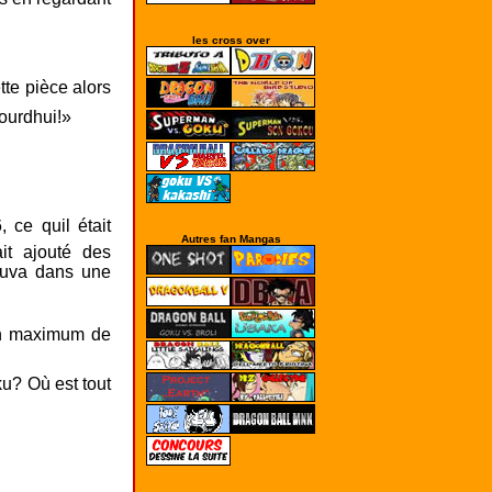
les cross over
Autres fan Mangas