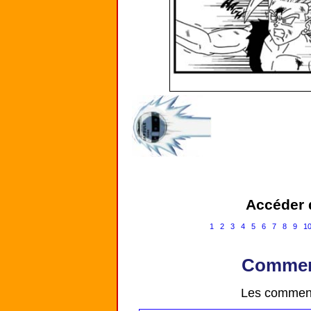
Accéder d
1
2
3
4
5
6
7
8
9
1
Comment
Les comment