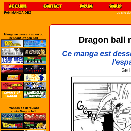
FAN MANGA DBZ
Le site d
Manga se passant avant ou
Dragon ball 
pendant Dragon ball
Ce manga est dessi
l'esp
Se l
Mangas se déroulant
après Dragon ball