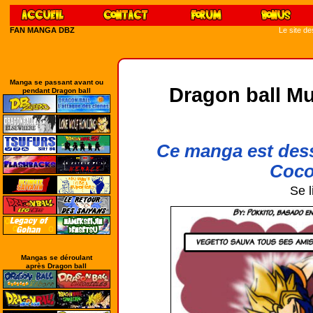
FAN MANGA DBZ
Le site d
Manga se passant avant ou
Dragon ball Mu
pendant Dragon ball
Ce manga est dessi
Coco
Se l
Mangas se déroulant
après Dragon ball