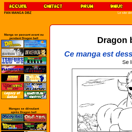
FAN MANGA DBZ
Le site d
Manga se passant avant ou
Dragon 
pendant Dragon ball
Ce manga est dess
Se l
Mangas se déroulant
après Dragon ball