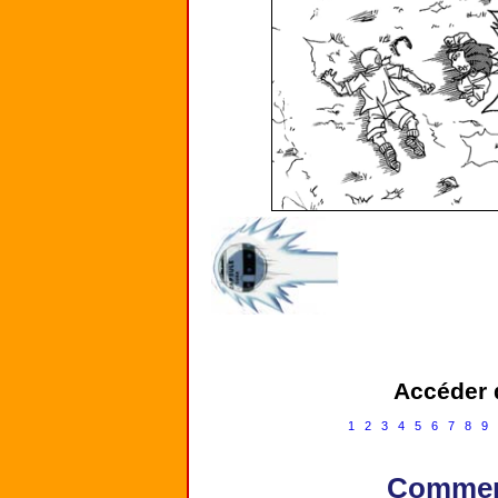
Accéder d
1
2
3
4
5
6
7
8
9
Comment