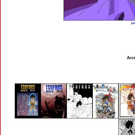
pa
Accé