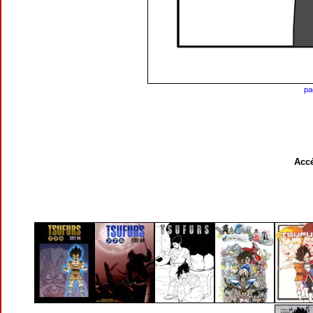
pa
Accé