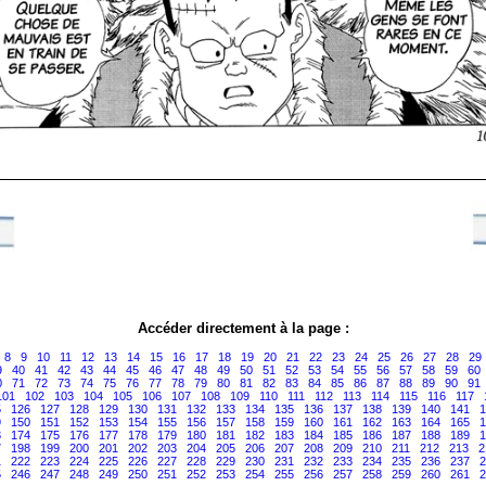
Accéder directement à la page :
8
9
10
11
12
13
14
15
16
17
18
19
20
21
22
23
24
25
26
27
28
29
9
40
41
42
43
44
45
46
47
48
49
50
51
52
53
54
55
56
57
58
59
60
0
71
72
73
74
75
76
77
78
79
80
81
82
83
84
85
86
87
88
89
90
91
101
102
103
104
105
106
107
108
109
110
111
112
113
114
115
116
117
5
126
127
128
129
130
131
132
133
134
135
136
137
138
139
140
141
1
9
150
151
152
153
154
155
156
157
158
159
160
161
162
163
164
165
1
3
174
175
176
177
178
179
180
181
182
183
184
185
186
187
188
189
1
7
198
199
200
201
202
203
204
205
206
207
208
209
210
211
212
213
2
1
222
223
224
225
226
227
228
229
230
231
232
233
234
235
236
237
2
5
246
247
248
249
250
251
252
253
254
255
256
257
258
259
260
261
2