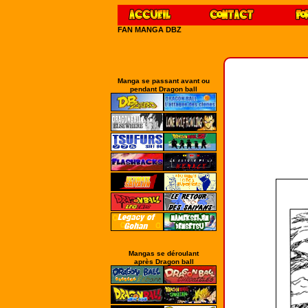
FAN MANGA DBZ
Manga se passant avant ou
pendant Dragon ball
Mangas se déroulant
après Dragon ball