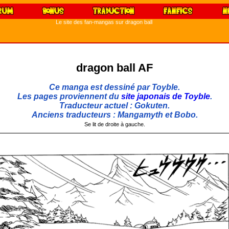
Le site des fan-mangas sur dragon ball
dragon ball AF
Ce manga est dessiné par Toyble.
Les pages proviennent du
site japonais de Toyble
.
Traducteur actuel : Gokuten.
Anciens traducteurs : Mangamyth et Bobo.
Se lit de droite à gauche.