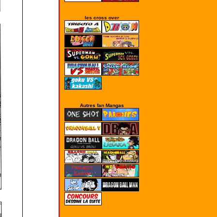
les cross over
Autres fan Mangas