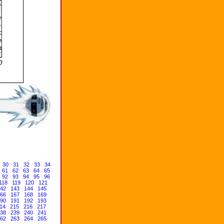
30
31
32
33
34
61
62
63
64
65
92
93
94
95
96
118
119
120
121
42
143
144
145
66
167
168
169
90
191
192
193
14
215
216
217
38
239
240
241
62
263
264
265