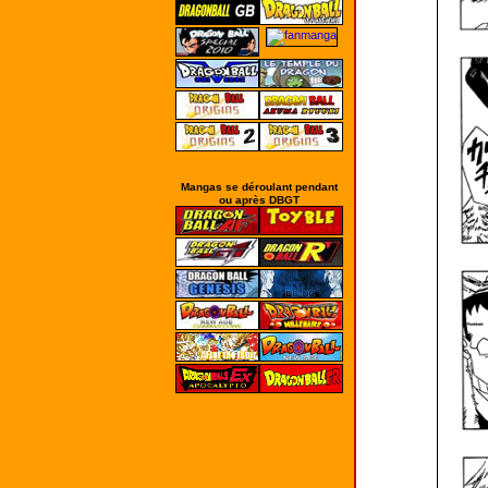
Mangas se déroulant pendant
ou après DBGT