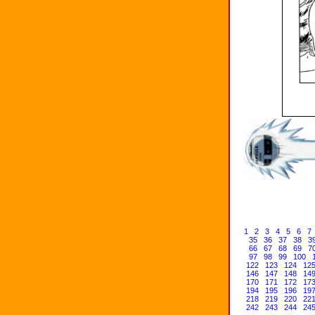
1
2
3
4
5
6
7
35
36
37
38
3
66
67
68
69
7
97
98
99
100
122
123
124
12
146
147
148
14
170
171
172
17
194
195
196
19
218
219
220
22
242
243
244
24