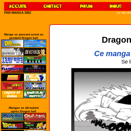
FAN MANGA DBZ
Le site d
Manga se passant avant ou
Dragon
pendant Dragon ball
Ce manga 
Se l
Mangas se déroulant
après Dragon ball